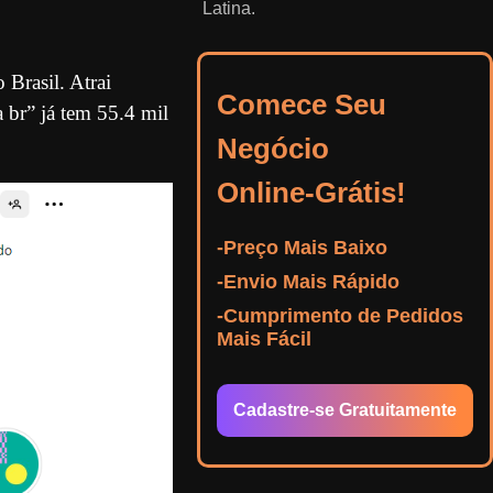
Latina.
Brasil. Atrai
Comece Seu
a br” já tem 55.4 mil
Negócio
Online-Grátis!
-Preço Mais Baixo
-Envio Mais Rápido
-Cumprimento de Pedidos
Mais Fácil
Cadastre-se Gratuitamente