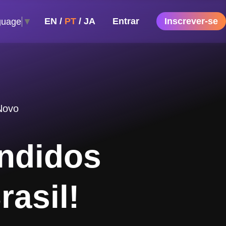
EN
/
PT
/
JA
Entrar
Inscrever-se
guage
▼
Novo
ndidos
rasil!