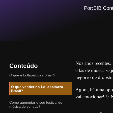
Por:SIB Con
Nos anos recentes, 
Conteúdo
e fãs de música se 
O que é Lollapalooza Brasil?
negócio de dropsh
O que vender no Lollapalooza
Agora, há uma opor
Brasil?
vai emocionar! ✨​⁣
Como aumentar o seu festival de
música de vendas?