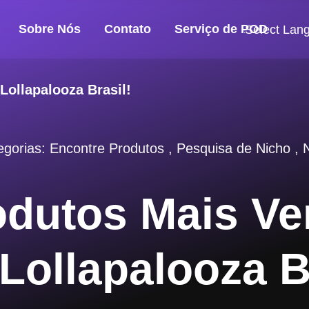
Sobre Nós
Contato
Serviço de POD
Select Lan
Lollapalooza Brasil!
egorias:
Encontre Produtos
,
Pesquisa de Nicho
,
odutos Mais Ve
Lollapalooza B