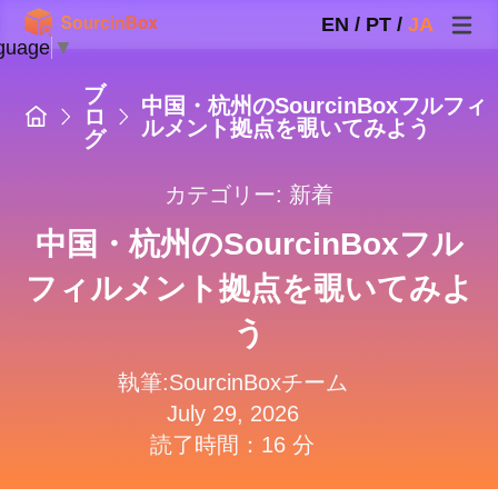
EN
/
PT
/
JA
guage
▼
ブ
中国・杭州のSourcinBoxフルフィ
ロ
ルメント拠点を覗いてみよう
グ
カテゴリー:
新着
中国・杭州のSourcinBoxフル
フィルメント拠点を覗いてみよ
う
執筆:SourcinBoxチーム
July 29, 2026
読了時間：16 分